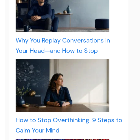
Why You Replay Conversations in
Your Head—and How to Stop
How to Stop Overthinking: 9 Steps to
Calm Your Mind